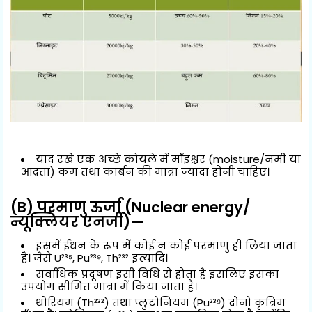
याद रखे एक अच्छे कोयले में मॉइश्चर (moisture/नमी या
आद्रता) कम तथा कार्बन की मात्रा ज्यादा होनी चाहिए।
(B) परमाणु ऊर्जा (Nuclear energy/
न्यूक्लियर एनर्जी)—
इसमें ईंधन के रूप में कोई न कोई परमाणु ही लिया जाता
है। जैसे U²³⁵, Pu²³⁹, Th²³² इत्यादि।
सर्वाधिक प्रदूषण इसी विधि से होता है इसलिए इसका
उपयोग सीमित मात्रा में किया जाता है।
थोरियम (Th²³²) तथा प्लुटोनियम (Pu²³⁹) दोनो कृत्रिम