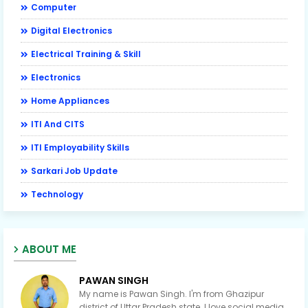
Computer
Digital Electronics
Electrical Training & Skill
Electronics
Home Appliances
ITI And CITS
ITI Employability Skills
Sarkari Job Update
Technology
ABOUT ME
PAWAN SINGH
My name is Pawan Singh. I'm from Ghazipur
district of Uttar Pradesh state. I love social media