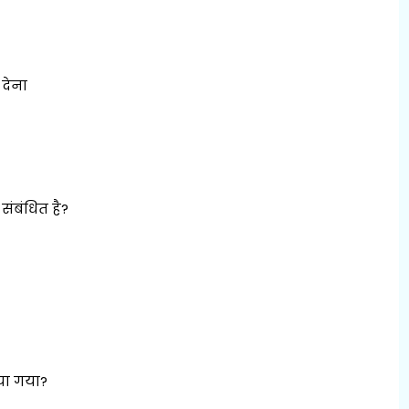
 देना
ंबंधित है?
या गया?