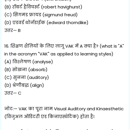
(B) रॉबर्ट हैविघर्स्ट (robert havighurst)
(C) सिगमंड फ्रायड (sigmund freud)
(D) एडवर्ड थोर्नडाईक (edward thorndike)
उत्तर— B
16. शिक्षण शैलियों के लिए लागू VAK में A क्या है? (what is "A"
in the acronym "VAK" as applied to learning styles)
(A) विश्लेषण (analyse)
(B) सोखना (absorb)
(C) सुनना (auditory)
(D) श्रेणीबद्ध (align)
उत्तर— C
नोट:— VAK का पूरा नाम Visual Auditory and Kinaesthetic
(विजुअल ऑडिटरी एंड किनाएस्थेटिक) होता है।