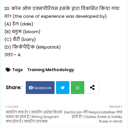
20. कोन ऑफ एक्सपीरियंस इसके द्वारा विकसित किया गया
था? (the cone of experience was developed by)
(A) डेल (dale)
(B) ब्लूम (bloom)
(C) बैरी (barry)
(D) किर्कपैट्रिक (kirkpatrick)
उत्तर— A
Tags
Training Methodology
Facebook
Twit
Wh
OLDER
NEWER
वायरिंग क्या है? | वायरिंग आरेख कितने
Electrician की Responsibilities क्या
ter
ats
प्रकार का होता है | Wiring Diagram
होती हैं? | Duties, Roles & Safety
क्या होता है | वायरिंग डायग्राम
Rules in Hindi
ap